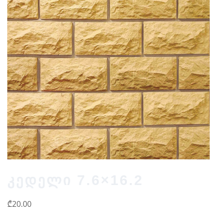
კედელი 7.6×16.2
₾
20.00